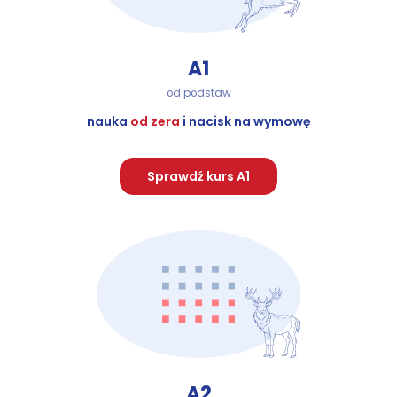
A1
od podstaw
nauka
od zera
i nacisk na wymowę
Sprawdź kurs A1
A2