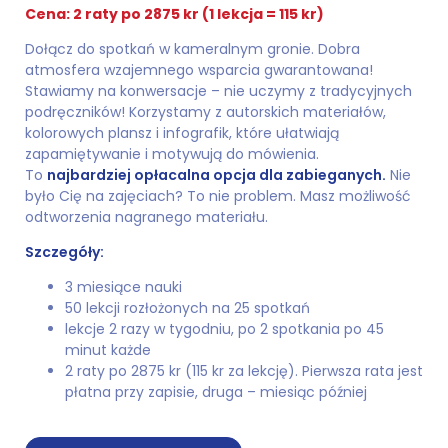
Cena: 2 raty po 2875 kr (1 lekcja = 115 kr)
Dołącz do spotkań w kameralnym gronie. Dobra
atmosfera wzajemnego wsparcia gwarantowana!
Stawiamy na konwersacje – nie uczymy z tradycyjnych
podręczników! Korzystamy z autorskich materiałów,
kolorowych plansz i infografik, które ułatwiają
zapamiętywanie i motywują do mówienia.
To
najbardziej opłacalna opcja dla zabieganych.
Nie
było Cię na zajęciach? To nie problem. Masz możliwość
odtworzenia nagranego materiału.
Szczegóły:
3 miesiące nauki
50 lekcji rozłożonych na 25 spotkań
lekcje 2 razy w tygodniu, po 2 spotkania po 45
minut każde
2 raty po 2875 kr (115 kr za lekcję). Pierwsza rata jest
płatna przy zapisie, druga – miesiąc później